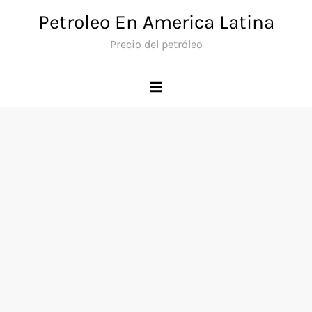
Skip
Petroleo En America Latina
to
Precio del petróleo
content