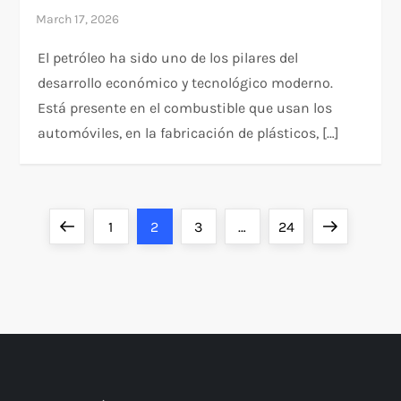
El petróleo ha sido uno de los pilares del
desarrollo económico y tecnológico moderno.
Está presente en el combustible que usan los
automóviles, en la fabricación de plásticos, […]
P
Previous
Page
Page
Page
Page
Next
1
2
3
…
24
o
page
page
s
t
s