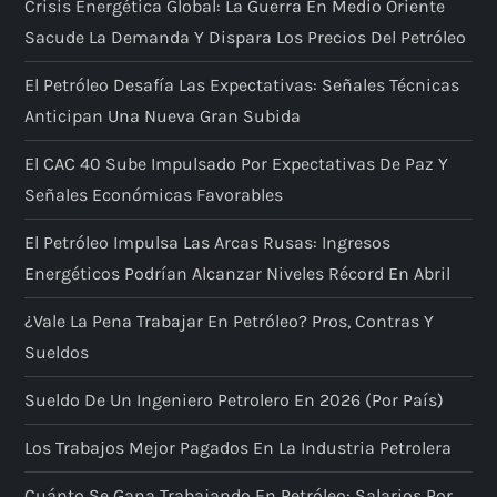
Crisis Energética Global: La Guerra En Medio Oriente
p
Sacude La Demanda Y Dispara Los Precios Del Petróleo
El Petróleo Desafía Las Expectativas: Señales Técnicas
a
Anticipan Una Nueva Gran Subida
g
El CAC 40 Sube Impulsado Por Expectativas De Paz Y
i
Señales Económicas Favorables
El Petróleo Impulsa Las Arcas Rusas: Ingresos
n
Energéticos Podrían Alcanzar Niveles Récord En Abril
a
¿Vale La Pena Trabajar En Petróleo? Pros, Contras Y
t
Sueldos
i
Sueldo De Un Ingeniero Petrolero En 2026 (por País)
Los Trabajos Mejor Pagados En La Industria Petrolera
o
Cuánto Se Gana Trabajando En Petróleo: Salarios Por