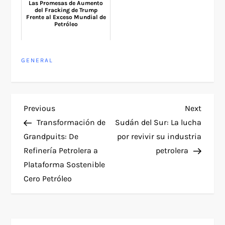
Las Promesas de Aumento
del Fracking de Trump
Frente al Exceso Mundial de
Petróleo
GENERAL
P
Previous
Next
Previous
Next
Post
Post
Transformación de
Sudán del Sur: La lucha
o
Grandpuits: De
por revivir su industria
Refinería Petrolera a
petrolera
s
Plataforma Sostenible
t
Cero Petróleo
n