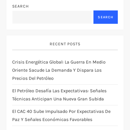
a
SEARCH
v
SEARCH
i
g
RECENT POSTS
a
Crisis Energética Global: La Guerra En Medio
t
Oriente Sacude La Demanda Y Dispara Los
Precios Del Petróleo
i
El Petróleo Desafía Las Expectativas: Señales
o
Técnicas Anticipan Una Nueva Gran Subida
n
El CAC 40 Sube Impulsado Por Expectativas De
Paz Y Señales Económicas Favorables