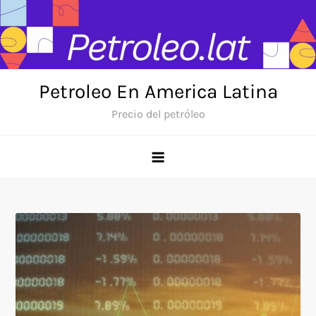
Skip
to
content
Petroleo En America Latina
Precio del petróleo