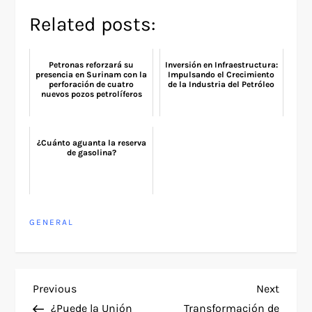
Related posts:
Petronas reforzará su
Inversión en Infraestructura:
presencia en Surinam con la
Impulsando el Crecimiento
perforación de cuatro
de la Industria del Petróleo
nuevos pozos petrolíferos
¿Cuánto aguanta la reserva
de gasolina?
GENERAL
P
Previous
Next
Previous
Next
Post
Post
¿Puede la Unión
Transformación de