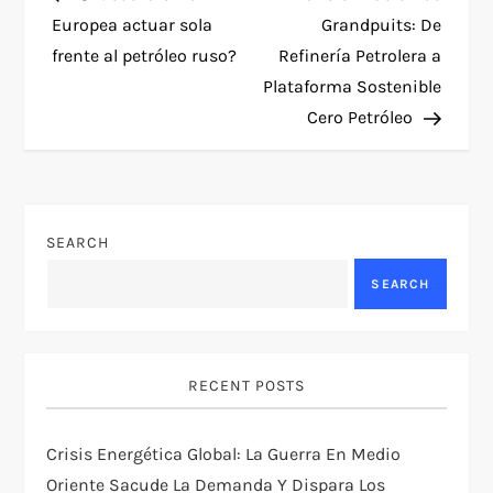
o
Europea actuar sola
Grandpuits: De
frente al petróleo ruso?
Refinería Petrolera a
s
Plataforma Sostenible
t
Cero Petróleo
n
a
SEARCH
v
SEARCH
i
g
RECENT POSTS
a
Crisis Energética Global: La Guerra En Medio
t
Oriente Sacude La Demanda Y Dispara Los