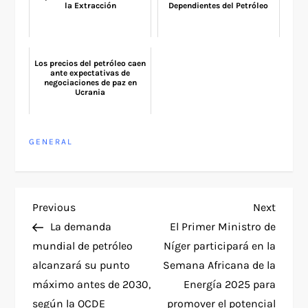
la Extracción
Dependientes del Petróleo
Los precios del petróleo caen
ante expectativas de
negociaciones de paz en
Ucrania
GENERAL
P
Previous
Next
Previous
Next
Post
Post
La demanda
El Primer Ministro de
o
mundial de petróleo
Níger participará en la
alcanzará su punto
Semana Africana de la
s
máximo antes de 2030,
Energía 2025 para
según la OCDE
promover el potencial