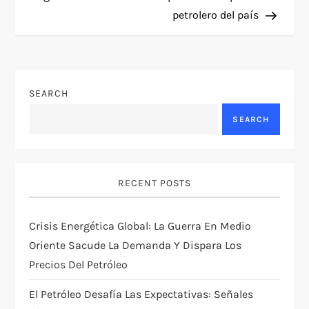
t
petrolero del país
n
a
v
SEARCH
SEARCH
i
g
RECENT POSTS
a
t
Crisis Energética Global: La Guerra En Medio
Oriente Sacude La Demanda Y Dispara Los
i
Precios Del Petróleo
o
El Petróleo Desafía Las Expectativas: Señales