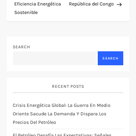
s
Eficiencia Energética
República del Congo
t
Sostenible
n
a
SEARCH
v
SEARCH
i
g
RECENT POSTS
a
Crisis Energética Global: La Guerra En Medio
t
Oriente Sacude La Demanda Y Dispara Los
Precios Del Petróleo
i
El Petróleo Desafía Las Expectativas: Señales