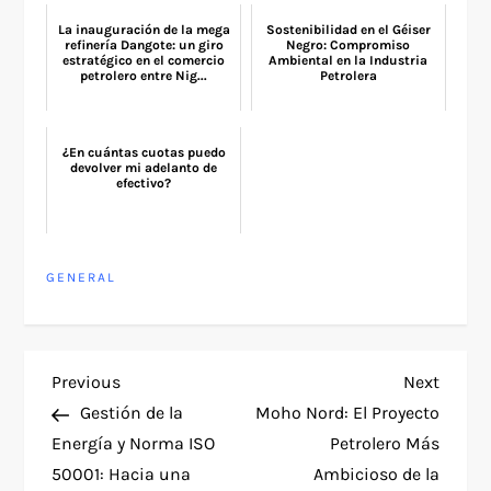
La inauguración de la mega
Sostenibilidad en el Géiser
refinería Dangote: un giro
Negro: Compromiso
estratégico en el comercio
Ambiental en la Industria
petrolero entre Nig...
Petrolera
¿En cuántas cuotas puedo
devolver mi adelanto de
efectivo?
GENERAL
P
Previous
Next
Previous
Next
Post
Post
Gestión de la
Moho Nord: El Proyecto
o
Energía y Norma ISO
Petrolero Más
50001: Hacia una
Ambicioso de la