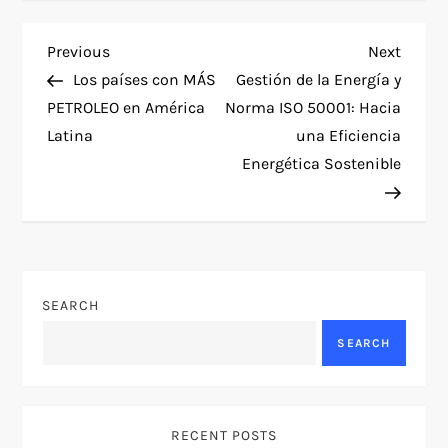
P
Previous
Next
Previous
Next
Post
Post
Los países con MÁS
Gestión de la Energía y
o
PETROLEO en América
Norma ISO 50001: Hacia
Latina
una Eficiencia
s
Energética Sostenible
t
n
a
SEARCH
v
SEARCH
i
g
RECENT POSTS