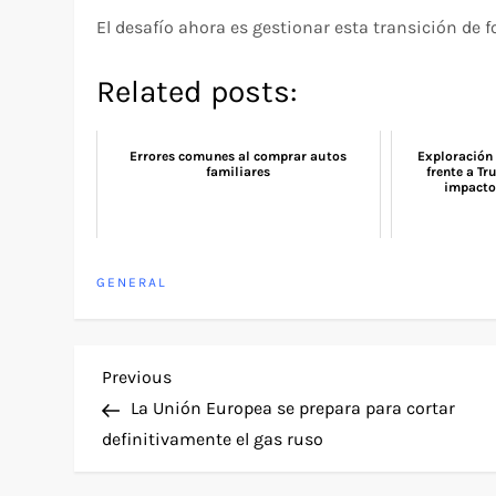
El desafío ahora es gestionar esta transición de f
Related posts:
Errores comunes al comprar autos
Exploración 
familiares
frente a Tr
impactos
GENERAL
P
Previous
Previous
Post
La Unión Europea se prepara para cortar
o
definitivamente el gas ruso
s