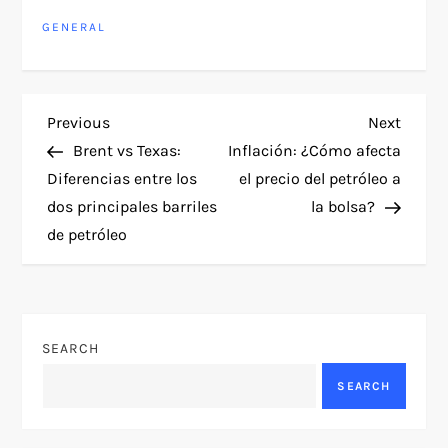
GENERAL
P
Previous
Next
Previous
Next
Post
Post
Brent vs Texas:
Inflación: ¿Cómo afecta
o
Diferencias entre los
el precio del petróleo a
dos principales barriles
la bolsa?
s
de petróleo
t
n
SEARCH
a
SEARCH
v