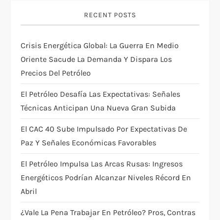
i
RECENT POSTS
g
Crisis Energética Global: La Guerra En Medio
a
Oriente Sacude La Demanda Y Dispara Los
t
Precios Del Petróleo
i
El Petróleo Desafía Las Expectativas: Señales
Técnicas Anticipan Una Nueva Gran Subida
o
El CAC 40 Sube Impulsado Por Expectativas De
n
Paz Y Señales Económicas Favorables
El Petróleo Impulsa Las Arcas Rusas: Ingresos
Energéticos Podrían Alcanzar Niveles Récord En
Abril
¿Vale La Pena Trabajar En Petróleo? Pros, Contras