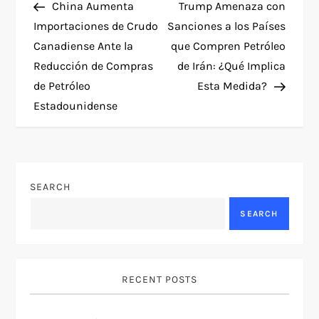
Post
Post
China Aumenta
Trump Amenaza con
o
Importaciones de Crudo
Sanciones a los Países
Canadiense Ante la
que Compren Petróleo
s
Reducción de Compras
de Irán: ¿Qué Implica
t
de Petróleo
Esta Medida?
Estadounidense
n
a
v
SEARCH
SEARCH
i
g
RECENT POSTS
a