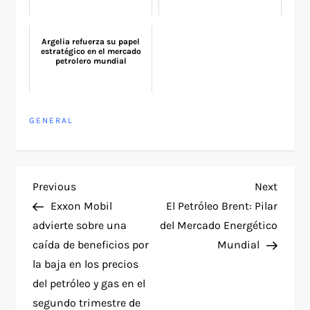
Argelia refuerza su papel
estratégico en el mercado
petrolero mundial
GENERAL
P
Previous
Next
Previous
Next
Post
Post
Exxon Mobil
El Petróleo Brent: Pilar
o
advierte sobre una
del Mercado Energético
caída de beneficios por
Mundial
s
la baja en los precios
t
del petróleo y gas en el
segundo trimestre de