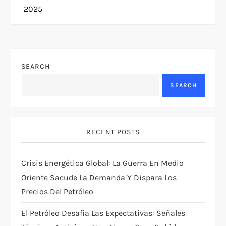
n
2025
a
v
SEARCH
i
SEARCH
g
a
RECENT POSTS
t
Crisis Energética Global: La Guerra En Medio
i
Oriente Sacude La Demanda Y Dispara Los
Precios Del Petróleo
o
El Petróleo Desafía Las Expectativas: Señales
n