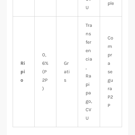
ple
U
Tra
ns
Co
fer
m
en
0,
pr
cia
Ri
6%
Gr
a
,
pi
(P
ati
se
Ra
o
2P
s
gu
pi
)
ra
pa
P2
go,
P
CV
U