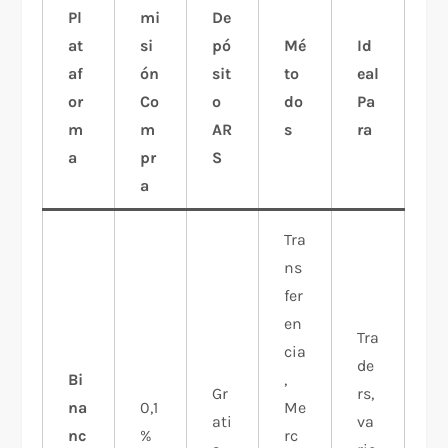
Pl
mi
De
at
si
pó
Mé
Id
af
ón
sit
to
eal
or
Co
o
do
Pa
m
m
AR
s
ra
a
pr
S
a
Tra
ns
fer
en
Tra
cia
de
Bi
,
Gr
rs,
na
0,1
Me
ati
va
nc
%
rc