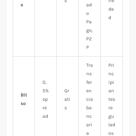
s
rie
e
ad
da
o
d
Pa
go,
P2
P
Tra
Pri
ns
nc
0,
fer
ipi
5%
Gr
en
an
Bit
sp
ati
cia
tes
so
re
s
ba
re
ad
nc
gu
ari
lad
a
os