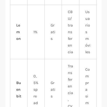
CB
Us
U/
ua
Le
Gr
tra
rio
m
1%
ati
ns
s
on
s
fer
m
en
óvi
cia
les
Tra
Co
ns
0,
m
fer
Bu
5%
Gr
pr
en
en
sp
ati
a
cia
bit
re
s
si
,
ad
m
CV