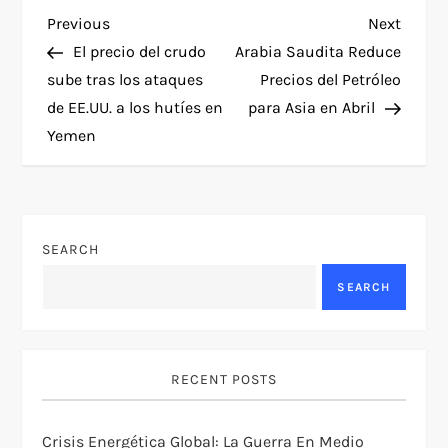
P
Previous
Next
Previous
Next
Post
Post
El precio del crudo
Arabia Saudita Reduce
o
sube tras los ataques
Precios del Petróleo
de EE.UU. a los hutíes en
para Asia en Abril
s
Yemen
t
n
SEARCH
a
SEARCH
v
i
RECENT POSTS
g
Crisis Energética Global: La Guerra En Medio