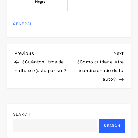
Negro
GENERAL
P
Previous
Next
Previous
Next
Post
Post
¿Cuántos litros de
¿Cómo cuidar el aire
o
nafta se gasta por km?
acondicionado de tu
auto?
s
t
n
SEARCH
a
SEARCH