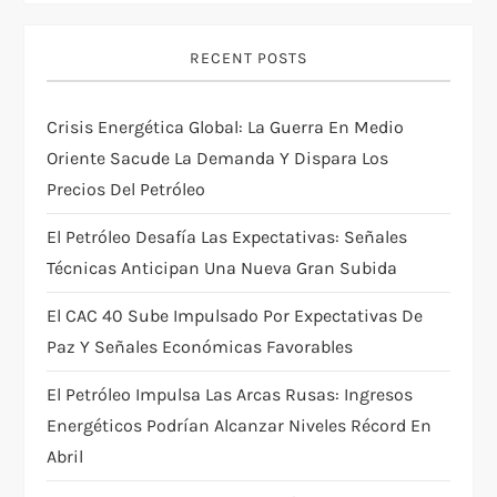
v
i
RECENT POSTS
g
Crisis Energética Global: La Guerra En Medio
Oriente Sacude La Demanda Y Dispara Los
a
Precios Del Petróleo
t
El Petróleo Desafía Las Expectativas: Señales
i
Técnicas Anticipan Una Nueva Gran Subida
El CAC 40 Sube Impulsado Por Expectativas De
o
Paz Y Señales Económicas Favorables
n
El Petróleo Impulsa Las Arcas Rusas: Ingresos
Energéticos Podrían Alcanzar Niveles Récord En
Abril