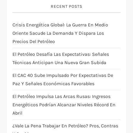
i
RECENT POSTS
g
Crisis Energética Global: La Guerra En Medio
Oriente Sacude La Demanda Y Dispara Los
a
Precios Del Petróleo
t
El Petróleo Desafía Las Expectativas: Señales
i
Técnicas Anticipan Una Nueva Gran Subida
El CAC 40 Sube Impulsado Por Expectativas De
o
Paz Y Señales Económicas Favorables
n
El Petróleo Impulsa Las Arcas Rusas: Ingresos
Energéticos Podrían Alcanzar Niveles Récord En
Abril
¿Vale La Pena Trabajar En Petróleo? Pros, Contras