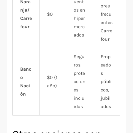
Nara
uent
ores
nja/
os en
$0
frecu
Carre
hiper
entes
four
merc
Carre
ados
four
Segu
Empl
ros,
eado
Banc
prote
s
o
$0 (1
ccion
públi
Naci
año)
es
cos,
ón
inclu
jubil
idas
ados