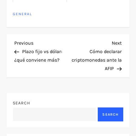
GENERAL
P
Previous
Next
Previous
Next
Post
Post
Plazo fijo vs dólar:
Cómo declarar
o
¿qué conviene más?
criptomonedas ante la
AFIP
s
t
n
SEARCH
a
SEARCH
v