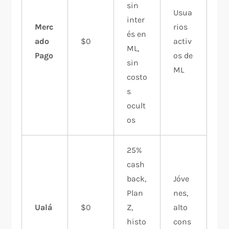
sin
Usua
inter
Merc
rios
és en
ado
$0
activ
ML,
Pago
os de
sin
ML
costo
s
ocult
os
25%
cash
back,
Jóve
Plan
nes,
Ualá
$0
Z,
alto
histo
cons