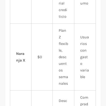
rial
umo
credi
ticio
Plan
Z
Usua
flexib
rios
le,
con
Nara
$0
desc
gast
nja X
uent
o
os
varia
sema
ble
nales
Com
Desc
prad