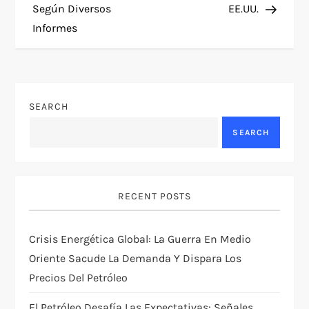
s
Según Diversos
EE.UU.
t
Informes
n
a
SEARCH
v
SEARCH
i
g
RECENT POSTS
a
Crisis Energética Global: La Guerra En Medio
t
Oriente Sacude La Demanda Y Dispara Los
Precios Del Petróleo
i
El Petróleo Desafía Las Expectativas: Señales