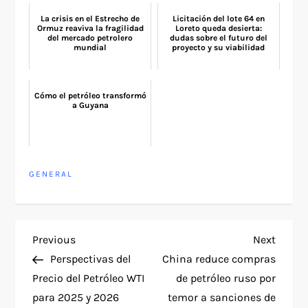
La crisis en el Estrecho de
Licitación del lote 64 en
Ormuz reaviva la fragilidad
Loreto queda desierta:
del mercado petrolero
dudas sobre el futuro del
mundial
proyecto y su viabilidad
Cómo el petróleo transformó
a Guyana
GENERAL
P
Previous
Next
Previous
Next
Post
Post
Perspectivas del
China reduce compras
o
Precio del Petróleo WTI
de petróleo ruso por
para 2025 y 2026
temor a sanciones de