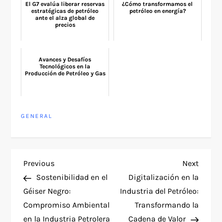
El G7 evalúa liberar reservas
¿Cómo transformamos el
estratégicas de petróleo
petróleo en energía?
ante el alza global de
precios
Avances y Desafíos
Tecnológicos en la
Producción de Petróleo y Gas
GENERAL
P
Previous
Next
Previous
Next
Post
Post
Sostenibilidad en el
Digitalización en la
o
Géiser Negro:
Industria del Petróleo:
Compromiso Ambiental
Transformando la
s
en la Industria Petrolera
Cadena de Valor