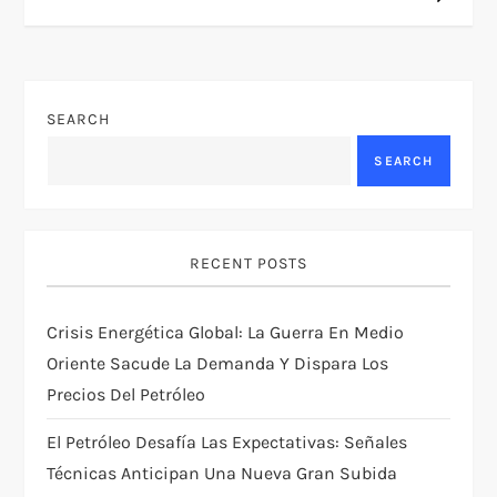
t
n
SEARCH
a
SEARCH
v
i
RECENT POSTS
g
Crisis Energética Global: La Guerra En Medio
a
Oriente Sacude La Demanda Y Dispara Los
t
Precios Del Petróleo
i
El Petróleo Desafía Las Expectativas: Señales
Técnicas Anticipan Una Nueva Gran Subida