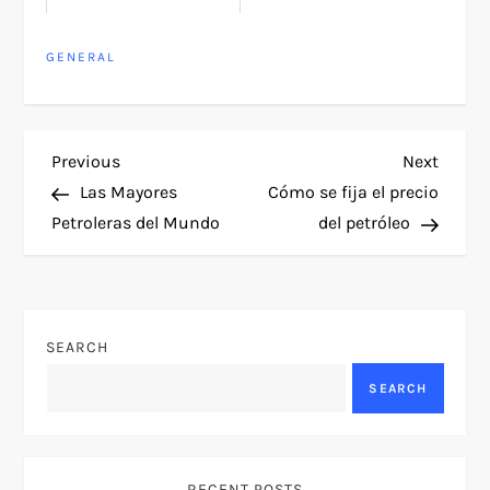
GENERAL
P
Previous
Next
Previous
Next
Post
Post
Las Mayores
Cómo se fija el precio
o
Petroleras del Mundo
del petróleo
s
t
SEARCH
n
SEARCH
a
v
RECENT POSTS