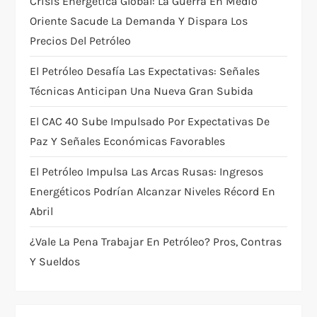
Crisis Energética Global: La Guerra En Medio
t
Oriente Sacude La Demanda Y Dispara Los
Precios Del Petróleo
i
El Petróleo Desafía Las Expectativas: Señales
o
Técnicas Anticipan Una Nueva Gran Subida
n
El CAC 40 Sube Impulsado Por Expectativas De
Paz Y Señales Económicas Favorables
El Petróleo Impulsa Las Arcas Rusas: Ingresos
Energéticos Podrían Alcanzar Niveles Récord En
Abril
¿Vale La Pena Trabajar En Petróleo? Pros, Contras
Y Sueldos