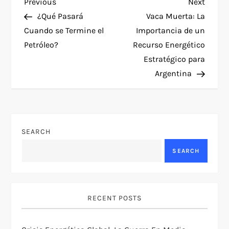
P
Previous
Next
Previous
Next
Post
Post
¿Qué Pasará
Vaca Muerta: La
o
Cuando se Termine el
Importancia de un
Petróleo?
Recurso Energético
s
Estratégico para
t
Argentina
n
a
SEARCH
v
SEARCH
i
g
RECENT POSTS
a