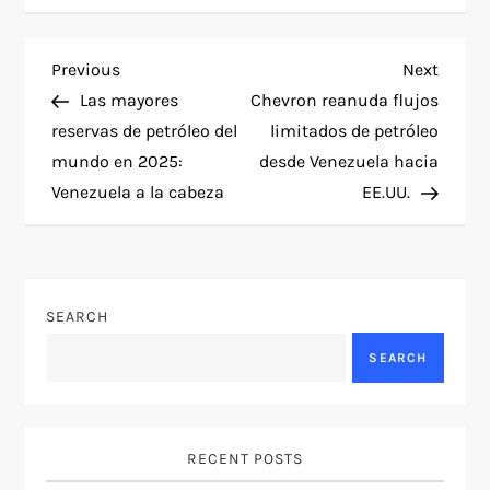
P
Previous
Next
Previous
Next
Post
Post
Las mayores
Chevron reanuda flujos
o
reservas de petróleo del
limitados de petróleo
mundo en 2025:
desde Venezuela hacia
s
Venezuela a la cabeza
EE.UU.
t
n
SEARCH
a
SEARCH
v
i
RECENT POSTS