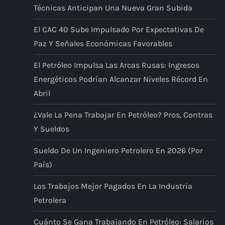
g
Técnicas Anticipan Una Nueva Gran Subida
a
El CAC 40 Sube Impulsado Por Expectativas De
Paz Y Señales Económicas Favorables
t
El Petróleo Impulsa Las Arcas Rusas: Ingresos
i
Energéticos Podrían Alcanzar Niveles Récord En
o
Abril
¿Vale La Pena Trabajar En Petróleo? Pros, Contras
n
Y Sueldos
Sueldo De Un Ingeniero Petrolero En 2026 (por
País)
Los Trabajos Mejor Pagados En La Industria
Petrolera
Cuánto Se Gana Trabajando En Petróleo: Salarios