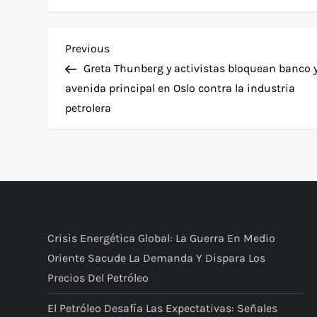
P
Previous
Previous
Post
Greta Thunberg y activistas bloquean banco 
o
avenida principal en Oslo contra la industria
petrolera
s
t
n
a
Crisis Energética Global: La Guerra En Medio
v
Oriente Sacude La Demanda Y Dispara Los
Precios Del Petróleo
i
El Petróleo Desafía Las Expectativas: Señales