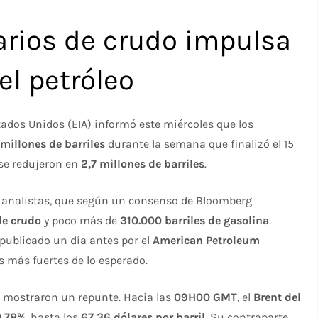
arios de crudo impulsa
del petróleo
tados Unidos (EIA) informó este miércoles que los
 millones de barriles
durante la semana que finalizó el 15
 se redujeron en
2,7 millones de barriles
.
los analistas, que según un consenso de Bloomberg
de crudo
y poco más de
310.000 barriles de gasolina
.
 publicado un día antes por el
American Petroleum
s más fuertes de lo esperado.
do mostraron un repunte. Hacia las
09H00 GMT
, el
Brent del
0,78%
, hasta los
67,36 dólares por barril
. Su contraparte