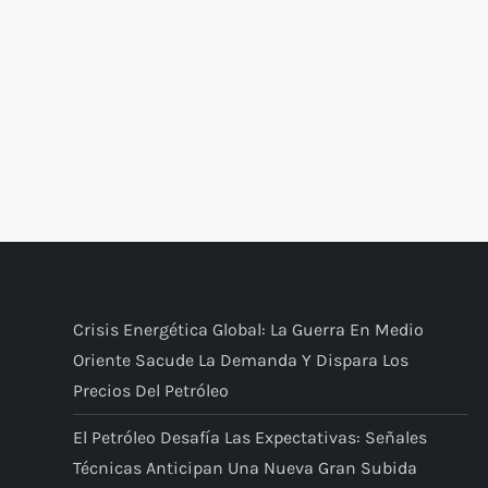
Crisis Energética Global: La Guerra En Medio
Oriente Sacude La Demanda Y Dispara Los
Precios Del Petróleo
El Petróleo Desafía Las Expectativas: Señales
Técnicas Anticipan Una Nueva Gran Subida