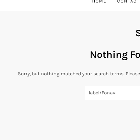
HOME
CONTACT
Nothing F
Sorry, but nothing matched your search terms. Please
Search
for: